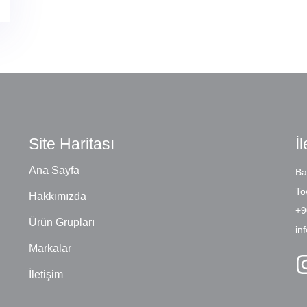
Site Haritası
İl
Ana Sayfa
Ba
To
Hakkımızda
+9
Ürün Grupları
in
Markalar
İletişim