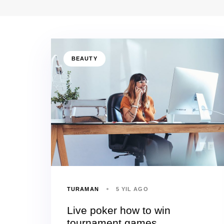
BEAUTY
TURAMAN
5 YIL AGO
Live poker how to win
tournament games